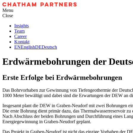
Menu
Close
Insights
Team
Career
Kontakt
EN
English
DE
Deutsch
Erdwärmebohrungen der Deuts
Erste Erfolge bei Erdwärmebohrungen
Das Bohrvorhaben zur Gewinnung von Tiefengeothermie der Deuts
1000 Meter bewältigt und dabei sind die Erwartungen der DEW an di
Insgesamt plant die DEW in Graben-Neudorf mit zwei Bohrungen ein 
Die erste Bohrung dient primär dazu, das Thermalwasserreservoir zu 
Nach Abschluss der beiden Bohrungen und Durchführung eines Langze
Energiegewinnung in Graben-Neudorf geplant.
Das Projekt in Graben-Neudorf ist nicht das einzige Vorhaben der D