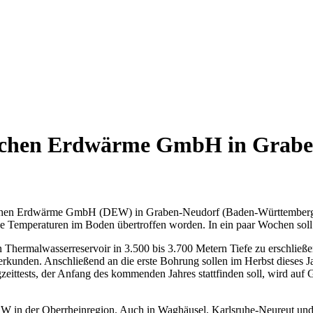
chen Erdwärme GmbH in Graben
chen Erdwärme GmbH (DEW) in Graben-Neudorf (Baden-Württemberg) 
e Temperaturen im Boden übertroffen worden. In ein paar Wochen soll
Thermalwasserreservoir in 3.500 bis 3.700 Metern Tiefe zu erschließ
erkunden. Anschließend an die erste Bohrung sollen im Herbst dieses 
ittests, der Anfang des kommenden Jahres stattfinden soll, wird auf
EW in der Oberrheinregion. Auch in Waghäusel, Karlsruhe-Neureut und 