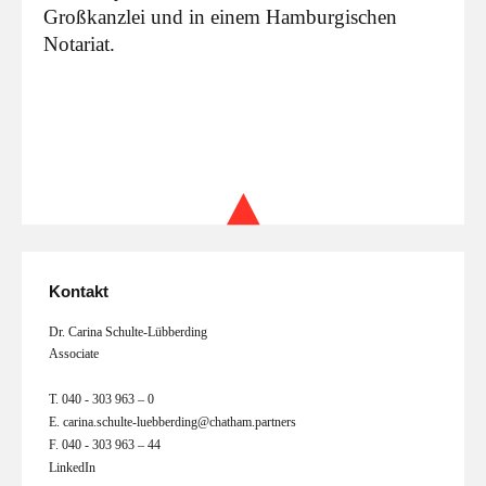
Großkanzlei und in einem Hamburgischen
Notariat.
Kontakt
Dr. Carina Schulte-Lübberding
Associate
T.
040 - 303 963 – 0
E.
carina.schulte-luebberding@chatham.partners
F.
040 - 303 963 – 44
LinkedIn