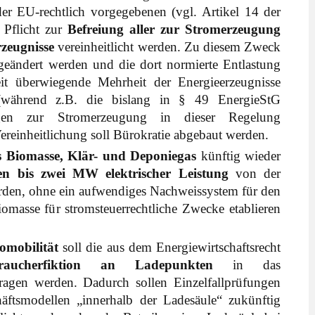
er EU-rechtlich vorgegebenen (vgl. Artikel 14 der
) Pflicht zur
Befreiung aller zur Stromerzeugung
rzeugnisse
vereinheitlicht werden. Zu diesem Zweck
geändert werden und die dort normierte Entlastung
eit überwiegende Mehrheit der Energieerzeugnisse
während z.B. die bislang in § 49 EnergieStG
ungen zur Stromerzeugung in dieser Regelung
ereinheitlichung soll Bürokratie abgebaut werden.
 Biomasse, Klär- und Deponiegas
künftig wieder
en bis zwei MW elektrischer Leistung
von der
den, ohne ein aufwendiges Nachweissystem für den
iomasse für stromsteuerrechtliche Zwecke etablieren
romobilität
soll die aus dem Energiewirtschaftsrecht
braucherfiktion an Ladepunkten
in das
tragen werden. Dadurch sollen Einzelfallprüfungen
ftsmodellen „innerhalb der Ladesäule“ zukünftig