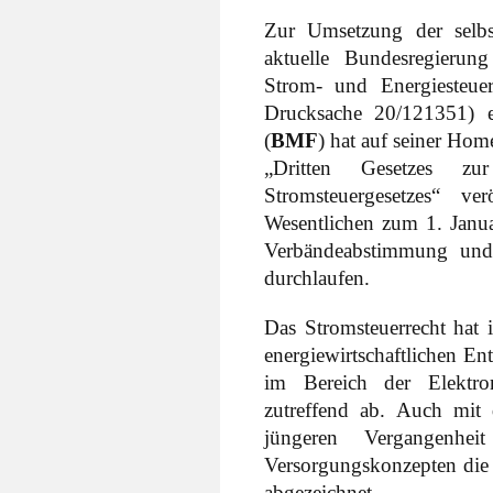
Zur Umsetzung der selbst
aktuelle Bundesregierung
Strom- und Energiesteuerr
Drucksache 20/121351) e
(
BMF
) hat auf seiner Ho
„Dritten Gesetzes z
Stromsteuergesetzes“ ver
Wesentlichen zum 1. Janua
Verbändeabstimmung und
durchlaufen.
Das Stromsteuerrecht hat i
energiewirtschaftlichen En
im Bereich der Elektro
zutreffend ab. Auch mit 
jüngeren Vergangenhe
Versorgungskonzepten die
abgezeichnet.