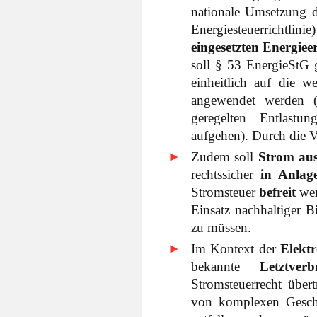
nationale Umsetzung d
Energiesteuerrichtlinie
eingesetzten Energiee
soll § 53 EnergieStG 
einheitlich auf die w
angewendet werden (
geregelten Entlast
aufgehen). Durch die V
Zudem soll
Strom aus
rechtssicher
in Anlag
Stromsteuer
befreit
wer
Einsatz nachhaltiger B
zu müssen.
Im Kontext der
Elekt
bekannte
Letztver
Stromsteuerrecht über
von komplexen Geschä