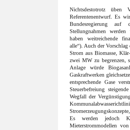
Nichtsdestotrotz üben
Referentenentwurf. Es w
Bundesregierung auf d
Stellungnahmen werden t
haben weitreichende fin
alle“). Auch der Vorschlag
Strom aus Biomasse, Klär-
zwei MW zu begrenzen, stö
Anlage würde Biogasan
Gaskraftwerken gleichsetz
entsprechende Gase vers
Steuerbefreiung steigen
Wegfall der Vergünstigun
Kommunalabwassericht
Stromerzeugungskonzepte, 
Es werden jedoch Kla
Mieterstrommodellen von 