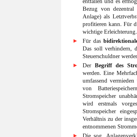
entfallen und es ermög
Bezug von dezentral
Anlage) als Letztverb
profitieren kann. Für d
wichtige Erleichterung.
Für das
bidirektiona
Das soll verhindern,
Steuerschuldner werde
Der
Begriff des Str
werden. Eine Mehrfach
umfassend vermieden w
von Batteriespeiche
Stromspeicher unabhä
wird erstmals vorge
Stromspeicher einge
Verhältnis zu der ins
entnommenen Strommeng
Die sog. Anlagenver