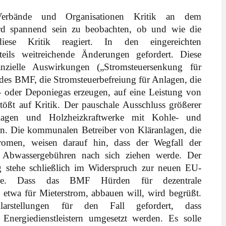
 Verbände und Organisationen Kritik an dem
ird spannend sein zu beobachten, ob und wie die
iese Kritik reagiert. In den eingereichten
eils weitreichende Änderungen gefordert. Diese
anzielle Auswirkungen („Stromsteuersenkung für
 des BMF, die Stromsteuerbefreiung für Anlagen, die
 oder Deponiegas erzeugen, auf eine Leistung von
ßt auf Kritik. Der pauschale Ausschluss größerer
lagen und Holzheizkraftwerke mit Kohle- und
en. Die kommunalen Betreiber von Kläranlagen, die
tromen, weisen darauf hin, dass der Wegfall der
de Abwassergebühren nach sich ziehen werde. Der
g stehe schließlich im Widerspruch zur neuen EU-
linie. Dass das BMF Hürden für dezentrale
etwa für Mieterstrom, abbauen will, wird begrüßt.
rstellungen für den Fall gefordert, dass
Energiedienstleistern umgesetzt werden. Es solle