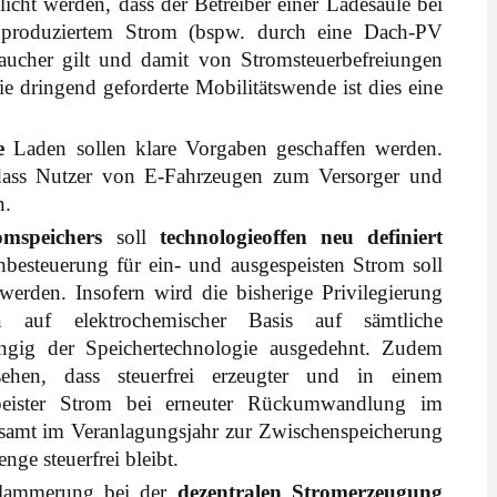
licht werden, dass der Betreiber einer Ladesäule bei
 produziertem Strom (bspw. durch eine Dach-PV
raucher gilt und damit von Stromsteuerbefreiungen
ie dringend geforderte Mobilitätswende ist dies eine
le
Laden sollen klare Vorgaben geschaffen werden.
 dass Nutzer von E-Fahrzeugen zum Versorger und
n.
omspeichers
soll
technologieoffen neu definiert
besteuerung für ein- und ausgespeisten Strom soll
erden. Insofern wird die bisherige Privilegierung
rn auf elektrochemischer Basis auf sämtliche
ngig der Speichertechnologie ausgedehnt. Zudem
sehen, dass steuerfrei erzeugter und in einem
speister Strom bei erneuter Rückumwandlung im
gesamt im Veranlagungsjahr zur Zwischenspeicherung
e steuerfrei bleibt.
klammerung bei der
dezentralen Stromerzeugung