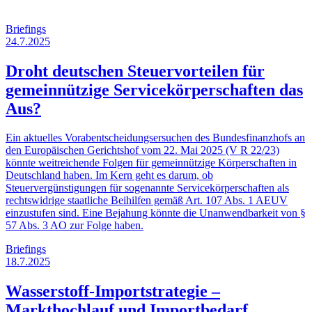
Briefings
24.7.2025
Droht deutschen Steuervorteilen für
gemeinnützige Servicekörperschaften das
Aus?
Ein aktuelles Vorabentscheidungsersuchen des Bundesfinanzhofs an
den Europäischen Gerichtshof vom 22. Mai 2025 (V R 22/23)
könnte weitreichende Folgen für gemeinnützige Körperschaften in
Deutschland haben. Im Kern geht es darum, ob
Steuervergünstigungen für sogenannte Servicekörperschaften als
rechtswidrige staatliche Beihilfen gemäß Art. 107 Abs. 1 AEUV
einzustufen sind. Eine Bejahung könnte die Unanwendbarkeit von §
57 Abs. 3 AO zur Folge haben.
Briefings
18.7.2025
Wasserstoff-Importstrategie –
Markthochlauf und Importbedarf