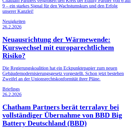
Chatham Partners vergrößert den Kreis der Equity Partner von 6 auf
9 – ein starkes Signal für den Wachstumskurs und den Erfolg
unserer Kanzlei!
Neuigkeiten
26.2.2026
Neuausrichtung der Wärmewende:
Kurswechsel mit europarechtlichem
Risiko?
Die Regierungskoalition hat ein Eckpunktepapier zum neuen
Gebäudemodernisierungsgesetz vorgestellt. Schon jetzt bestehen
Zweifel an der Unionsrechtskonformität ihrer Pläne.
Briefings
26.2.2026
Chatham Partners berät terralayr bei
vollständiger Übernahme von BBD Big
Battery Deutschland (BBD)