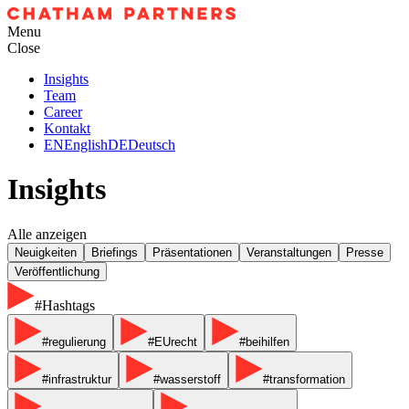
Menu
Close
Insights
Team
Career
Kontakt
EN
English
DE
Deutsch
Insights
Alle anzeigen
Neuigkeiten
Briefings
Präsentationen
Veranstaltungen
Presse
Veröffentlichung
#Hashtags
#regulierung
#EUrecht
#beihilfen
#infrastruktur
#wasserstoff
#transformation