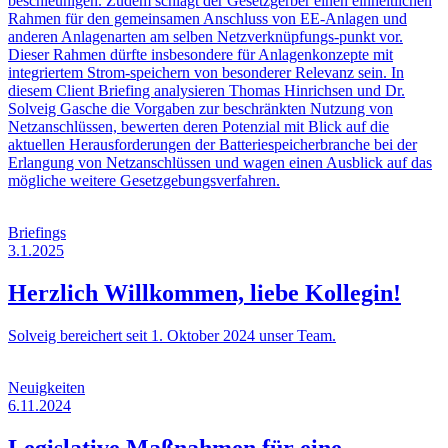
beschleunigen. Zudem schlägt der Gesetzgerber einen einheitlichen
Rahmen für den gemeinsamen Anschluss von EE-Anlagen und
anderen Anlagenarten am selben Netzverknüpfungs-punkt vor.
Dieser Rahmen dürfte insbesondere für Anlagenkonzepte mit
integriertem Strom-speichern von besonderer Relevanz sein. In
diesem Client Briefing analysieren Thomas Hinrichsen und Dr.
Solveig Gasche die Vorgaben zur beschränkten Nutzung von
Netzanschlüssen, bewerten deren Potenzial mit Blick auf die
aktuellen Herausforderungen der Batteriespeicherbranche bei der
Erlangung von Netzanschlüssen und wagen einen Ausblick auf das
mögliche weitere Gesetzgebungsverfahren.
Briefings
3.1.2025
Herzlich Willkommen, liebe Kollegin!
Solveig bereichert seit 1. Oktober 2024 unser Team.
Neuigkeiten
6.11.2024
Legislative Maßnahmen für eine