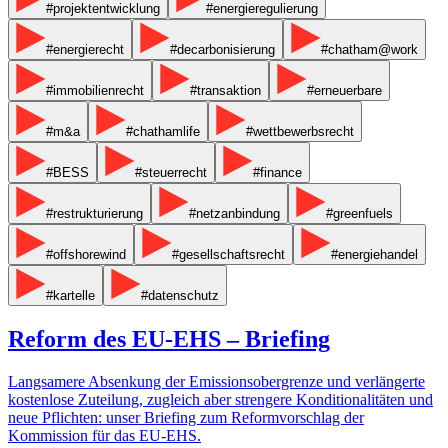
#projektentwicklung
#energieregulierung
#energierecht
#decarbonisierung
#chatham@work
#immobilienrecht
#transaktion
#erneuerbare
#m&a
#chathamlife
#wettbewerbsrecht
#BESS
#steuerrecht
#finance
#restrukturierung
#netzanbindung
#greenfuels
#offshorewind
#gesellschaftsrecht
#energiehandel
#kartelle
#datenschutz
Reform des EU-EHS – Briefing
Langsamere Absenkung der Emissionsobergrenze und verlängerte
kostenlose Zuteilung, zugleich aber strengere Konditionalitäten und
neue Pflichten: unser Briefing zum Reformvorschlag der
Kommission für das EU-EHS.