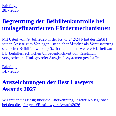
Briefings
28.7.2026
Begrenzung der Beihilfenkontrolle bei
umlagefinanzierten Fördermechanismen
Mit Urteil vom 9. Juli 2026 in der Rs. C-242/24 P hat der EuGH
seinen Ansatz zum Vorliegen „staatlicher Mitteln“ als Voraussetzung
staatlicher Beihilfen weiter präzisiert und damit weitere Klarheit zur
EU-beihilfenrechtlichen Unbedenklichkeit von gesetzlich
vorgesehenen Umlage- oder Ausgleichssystemen geschaffen.
Briefings
14.7.2026
Auszeichnungen der Best Lawyers
Awards 2027
Wir freuen uns riesig über die Anerkennung unserer Kolleg:innen
bei den diesjährigen #BestLawyersAwards2026